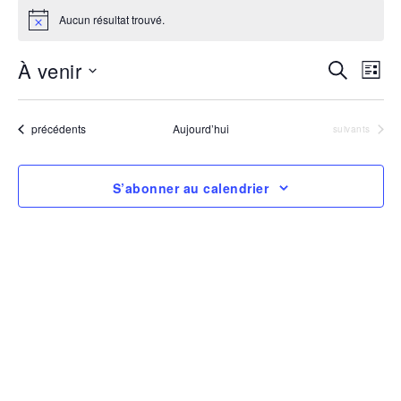
Évènements
Aucun résultat trouvé.
Notice
Rech
Na
À venir
Recherche
Liste
Sélectionnez
de
et
une
vu
date.
Évènements
précédents
Aujourd’hui
Évènements
navig
suivants
Év
de
S’abonner au calendrier
vues
Évèn