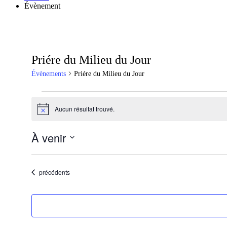
Évènement
Priére du Milieu du Jour
Évènements
Priére du Milieu du Jour
Évènements
Aucun résultat trouvé.
Notice
À venir
Sélectionnez
une
date.
Évènements
précédents