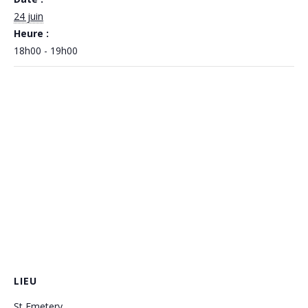
24 juin
Heure :
18h00 - 19h00
LIEU
St Emetery