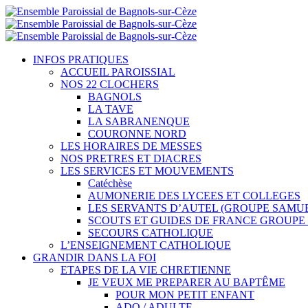
Aller
au
contenu
INFOS PRATIQUES
ACCUEIL PAROISSIAL
NOS 22 CLOCHERS
BAGNOLS
LA TAVE
LA SABRANENQUE
COURONNE NORD
LES HORAIRES DE MESSES
NOS PRETRES ET DIACRES
LES SERVICES ET MOUVEMENTS
Catéchèse
AUMONERIE DES LYCEES ET COLLEGES
LES SERVANTS D’AUTEL (GROUPE SAMU
SCOUTS ET GUIDES DE FRANCE GROUP
SECOURS CATHOLIQUE
L’ENSEIGNEMENT CATHOLIQUE
GRANDIR DANS LA FOI
ETAPES DE LA VIE CHRETIENNE
JE VEUX ME PREPARER AU BAPTÊME
POUR MON PETIT ENFANT
ADO / ADULTE